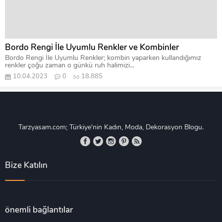
Bordo Rengi İle Uyumlu Renkler ve Kombinler
Bordo Rengi İle Uyumlu Renkler; kombin yaparken kullandığımız
renkler çoğu zaman o günkü ruh halimizi...
10.04.2023
0
18.885
Tarzyasam.com; Türkiye'nin Kadın, Moda, Dekorasyon Blogu.
Bize Katılın
önemli bağlantılar