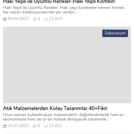
Haki Yeşili İle Uyumlu Renkler-Haki Yeşili Kombin
Haki Yeşili İle Uyumlu Renkler; Haki yeşil kombinler hemen hemen
her sezon koleksiyonlarında yer verilen...
05.04.2023
4
23.923
Dekorasyon
Atık Malzemelerden Kolay Tasarımlar 40+Fikir
Uzun zaman kullanılmayan malzemelerin değerlendirilerek hem ev
ekonomisine hem de iyi bir hobiye dönüşecek tasarımlar...
15.07.2022
0
21.021