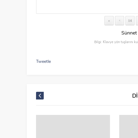
«
14
<
Sünnet 
Bilgi: Klavye yön tuşlarını ku
Tweetle
D