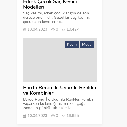
Erkek Çocuk Saç Kesim
Modelleri
Saç kesimi, erkek çocuklar için de son
derece önemlidir. Güzel bir saç kesimi,
çocukların kendilerine...
13.04.2023
0
19.427
Kadın
Moda
Bordo Rengi İle Uyumlu Renkler
ve Kombinler
Bordo Rengi İle Uyumlu Renkler; kombin
yaparken kullandığımız renkler çoğu
zaman o günkü ruh halimizi...
10.04.2023
0
18.885