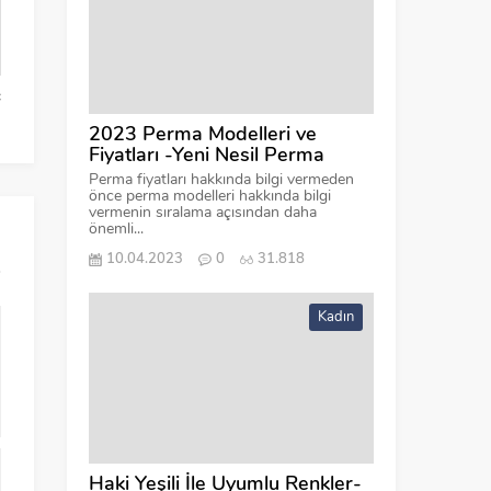
ç
Yandan Saç Modelleri
Hafif Dalgalı Sa
2023 Perma Modelleri ve
Fiyatları -Yeni Nesil Perma
Perma fiyatları hakkında bilgi vermeden
önce perma modelleri hakkında bilgi
vermenin sıralama açısından daha
önemli...
10.04.2023
0
31.818
Kadın
Haki Yeşili İle Uyumlu Renkler-