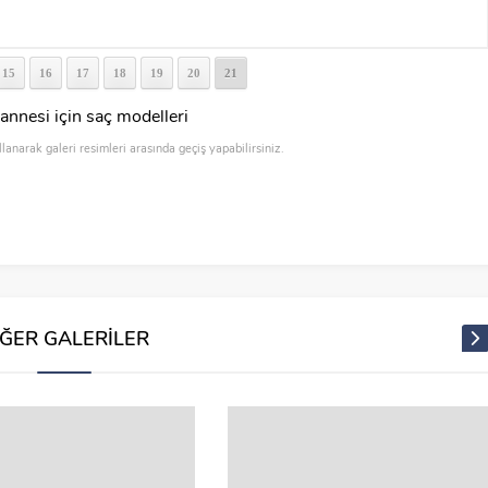
15
16
17
18
19
20
21
annesi için saç modelleri
llanarak galeri resimleri arasında geçiş yapabilirsiniz.
İĞER GALERİLER