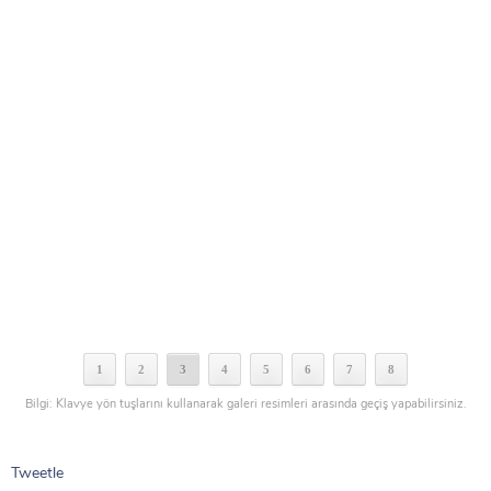
1
2
3
4
5
6
7
8
Bilgi: Klavye yön tuşlarını kullanarak galeri resimleri arasında geçiş yapabilirsiniz.
Tweetle