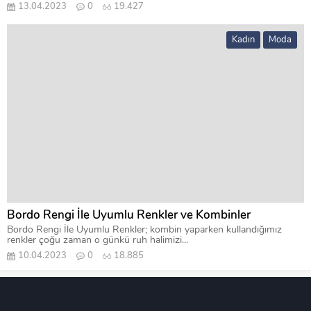
13.04.2023
0
19.427
Kadın
Moda
Bordo Rengi İle Uyumlu Renkler ve Kombinler
Bordo Rengi İle Uyumlu Renkler; kombin yaparken kullandığımız
renkler çoğu zaman o günkü ruh halimizi...
10.04.2023
0
18.885