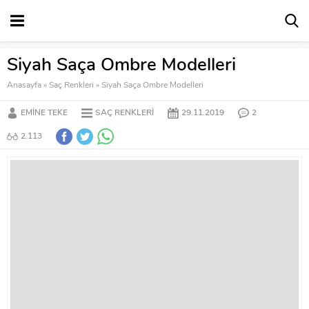
Siyah Saça Ombre Modelleri
Anasayfa
»
Saç Renkleri
»
Siyah Saça Ombre Modelleri
EMINE TEKE
SAÇ RENKLERI
29.11.2019
2
2.113