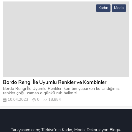
Kadın
Moda
Bordo Rengi İle Uyumlu Renkler ve Kombinler
Bordo Rengi İle Uyumlu Renkler; kombin yaparken kullandığımız
renkler çoğu zaman o günkü ruh halimizi...
10.04.2023
0
18.884
Tarzyasam.com; Türkiye'nin Kadın, Moda, Dekorasyon Blogu.