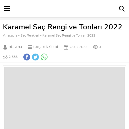
Karamel Saç Rengi ve Tonları 2022
Anasayfa
»
Saç Renkleri
»
Karamel Saç Rengi ve Tonları 2022
BUSE93
SAÇ RENKLERI
23.02.2022
0
2.586