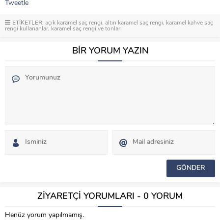
Tweetle
ETİKETLER:
açık karamel saç rengi
,
altın karamel saç rengi
,
karamel kahve saç
rengi kullananlar
,
karamel saç rengi ve tonları
BİR YORUM YAZIN
ZİYARETÇİ YORUMLARI - 0 YORUM
Henüz yorum yapılmamış.