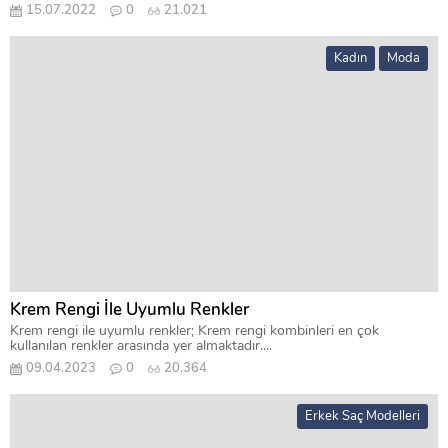
15.07.2022
0
21.021
Kadın
Moda
Krem Rengi İle Uyumlu Renkler
Krem rengi ile uyumlu renkler; Krem rengi kombinleri en çok
kullanılan renkler arasında yer almaktadır....
09.04.2023
0
20.364
Erkek Saç Modelleri