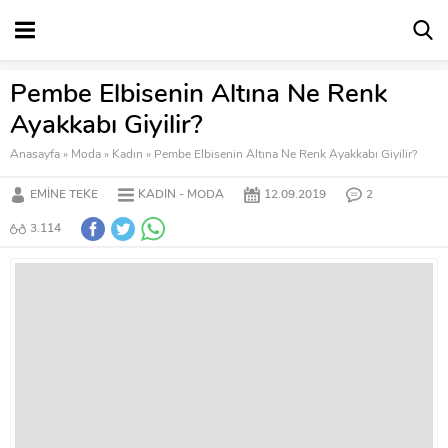
Pembe Elbisenin Altına Ne Renk
Ayakkabı Giyilir?
Anasayfa
»
Moda
»
Kadın
»
Pembe Elbisenin Altına Ne Renk Ayakkabı Giyilir?
EMINE TEKE
KADIN
MODA
12.09.2019
2
3.114