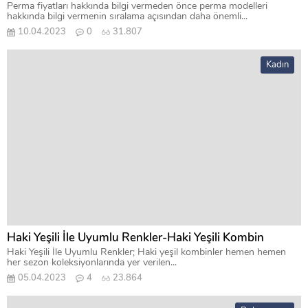
Perma fiyatları hakkında bilgi vermeden önce perma modelleri
hakkında bilgi vermenin sıralama açısından daha önemli...
10.04.2023
0
31.807
Kadın
Haki Yeşili İle Uyumlu Renkler-Haki Yeşili Kombin
Haki Yeşili İle Uyumlu Renkler; Haki yeşil kombinler hemen hemen
her sezon koleksiyonlarında yer verilen...
05.04.2023
4
23.864