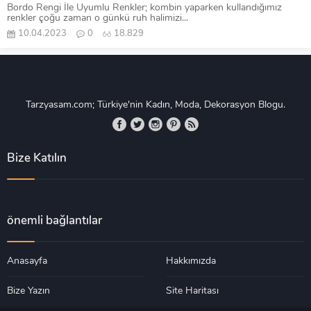
Bordo Rengi İle Uyumlu Renkler; kombin yaparken kullandığımız
renkler çoğu zaman o günkü ruh halimizi...
10.04.2023
0
18.829
Tarzyasam.com; Türkiye'nin Kadın, Moda, Dekorasyon Blogu.
Bize Katılın
önemli bağlantılar
Anasayfa
Hakkımızda
Bize Yazın
Site Haritası