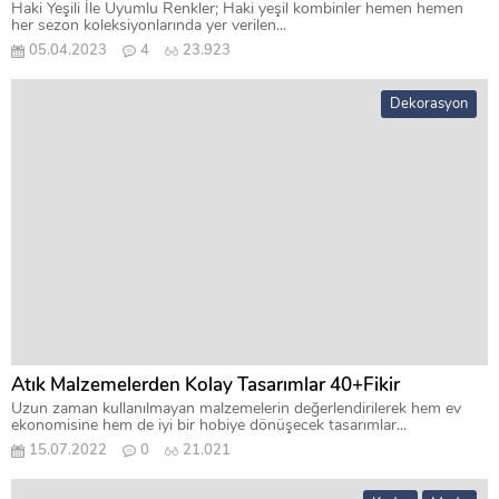
Haki Yeşili İle Uyumlu Renkler; Haki yeşil kombinler hemen hemen
her sezon koleksiyonlarında yer verilen...
05.04.2023
4
23.923
Dekorasyon
Atık Malzemelerden Kolay Tasarımlar 40+Fikir
Uzun zaman kullanılmayan malzemelerin değerlendirilerek hem ev
ekonomisine hem de iyi bir hobiye dönüşecek tasarımlar...
15.07.2022
0
21.021