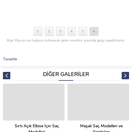
1
2
3
4
5
6
Bilgi: Klavye yön tuşlarını kullanarak galeri resimleri arasında geçiş yapabilirsiniz.
Tweetle
DİĞER GALERİLER
Sırtı Açık Elbise İçin Saç
Maşalı Saç Modelleri ve