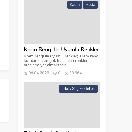
Kadın
Moda
Krem Rengi İle Uyumlu Renkler
Krem rengi ile uyumlu renkler; Krem rengi
kombinleri en çok kullanılan renkler
arasında yer almaktadır....
09.04.2023
0
20.364
Erkek Saç Modelleri