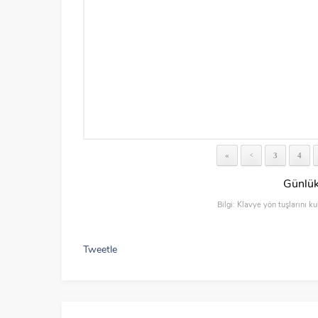
«
3
4
<
Günlük
Bilgi: Klavye yön tuşlarını ku
Tweetle