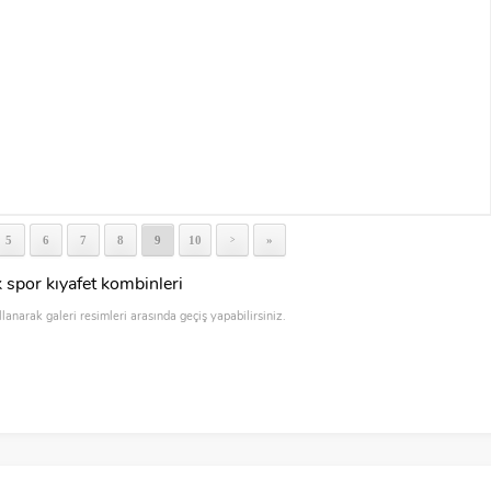
5
6
7
8
9
10
»
>
 spor kıyafet kombinleri
llanarak galeri resimleri arasında geçiş yapabilirsiniz.