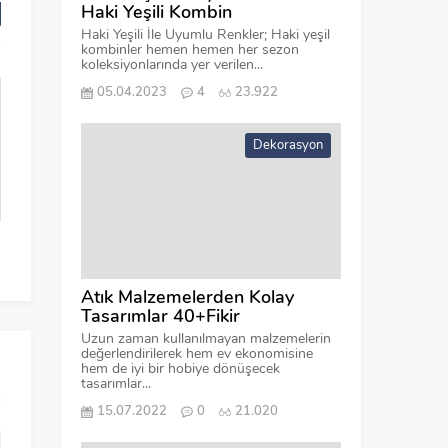
Haki Yeşili Kombin
Haki Yeşili İle Uyumlu Renkler; Haki yeşil
kombinler hemen hemen her sezon
koleksiyonlarında yer verilen...
05.04.2023
4
23.922
Dekorasyon
Etek Kombinleri
Siyah Beyaz Elbise
Şal
Atık Malzemelerden Kolay
Tasarımlar 40+Fikir
Uzun zaman kullanılmayan malzemelerin
değerlendirilerek hem ev ekonomisine
hem de iyi bir hobiye dönüşecek
tasarımlar...
15.07.2022
0
21.020