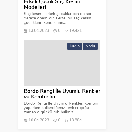
Erkek Çocuk Saç Kesim
Modelleri
Saç kesimi, erkek çocuklar için de son
derece önemlidir. Güzel bir saç kesimi,
çocukların kendilerine...
13.04.2023
0
19.421
Kadın
Moda
Bordo Rengi İle Uyumlu Renkler
ve Kombinler
Bordo Rengi İle Uyumlu Renkler; kombin
yaparken kullandığımız renkler çoğu
zaman o günkü ruh halimizi...
10.04.2023
0
18.884