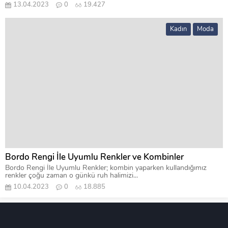
13.04.2023
0
19.427
Kadın
Moda
Bordo Rengi İle Uyumlu Renkler ve Kombinler
Bordo Rengi İle Uyumlu Renkler; kombin yaparken kullandığımız
renkler çoğu zaman o günkü ruh halimizi...
10.04.2023
0
18.885