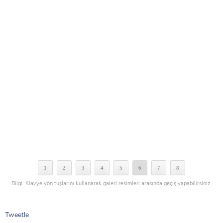
1
2
3
4
5
6
7
8
Bilgi: Klavye yön tuşlarını kullanarak galeri resimleri arasında geçiş yapabilirsiniz.
Tweetle