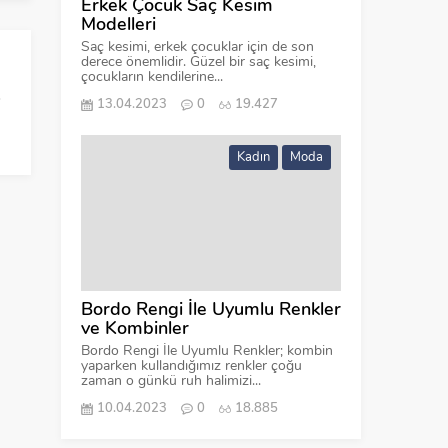
Erkek Çocuk Saç Kesim
Modelleri
Saç kesimi, erkek çocuklar için de son
derece önemlidir. Güzel bir saç kesimi,
çocukların kendilerine...
13.04.2023
0
19.427
Kadın
Moda
Bordo Rengi İle Uyumlu Renkler
ve Kombinler
Bordo Rengi İle Uyumlu Renkler; kombin
yaparken kullandığımız renkler çoğu
zaman o günkü ruh halimizi...
10.04.2023
0
18.885