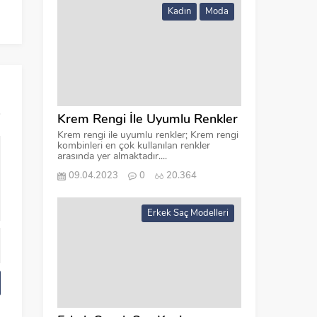
Jack&Jones Mevsimlik Ceket
Kadın
Moda
Koleksiyonu
Krem Rengi İle Uyumlu Renkler
Krem rengi ile uyumlu renkler; Krem rengi
kombinleri en çok kullanılan renkler
arasında yer almaktadır....
09.04.2023
0
20.364
Erkek Saç Modelleri