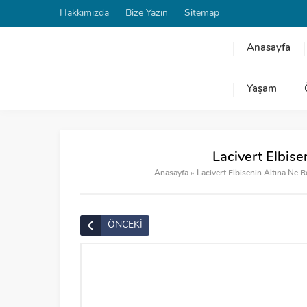
Hakkımızda
Bize Yazın
Sitemap
Anasayfa
Yaşam
Lacivert Elbis
Anasayfa
»
Lacivert Elbisenin Altına Ne 
ÖNCEKİ