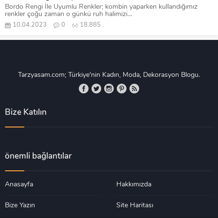
Bordo Rengi İle Uyumlu Renkler; kombin yaparken kullandığımız
renkler çoğu zaman o günkü ruh halimizi...
10.04.2023
0
18.885
Tarzyasam.com; Türkiye'nin Kadın, Moda, Dekorasyon Blogu.
Bize Katılın
önemli bağlantılar
Anasayfa
Hakkımızda
Bize Yazın
Site Haritası