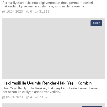
Perma fiyatları hakkında bilgi vermeden önce perma modelleri
hakkında bilgi vermenin sıralama açısından daha önemli...
10.04.2023
0
31.818
Kadın
Haki Yeşili İle Uyumlu Renkler-Haki Yeşili Kombin
Haki Yeşili İle Uyumlu Renkler; Haki yeşil kombinler hemen hemen
her sezon koleksiyonlarında yer verilen...
05.04.2023
4
23.923