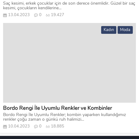
Saç kesimi, erkek çocuklar için de son derece önemlidir. Güzel bir saç
kesimi, çocukların kendilerine...
13.04.2023
0
19.427
Kadın
Moda
Bordo Rengi İle Uyumlu Renkler ve Kombinler
Bordo Rengi İle Uyumlu Renkler; kombin yaparken kullandığımız
renkler çoğu zaman o günkü ruh halimizi...
10.04.2023
0
18.885