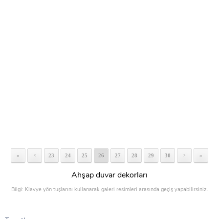
«
23
24
25
26
27
28
29
30
»
<
>
Ahşap duvar dekorları
Bilgi: Klavye yön tuşlarını kullanarak galeri resimleri arasında geçiş yapabilirsiniz.