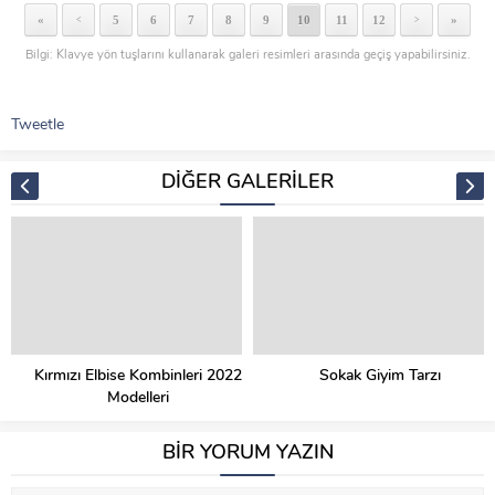
«
5
6
7
8
9
10
11
12
»
<
>
Bilgi: Klavye yön tuşlarını kullanarak galeri resimleri arasında geçiş yapabilirsiniz.
Tweetle
DİĞER GALERİLER
Kırmızı Elbise Kombinleri 2022
Sokak Giyim Tarzı
Modelleri
BİR YORUM YAZIN