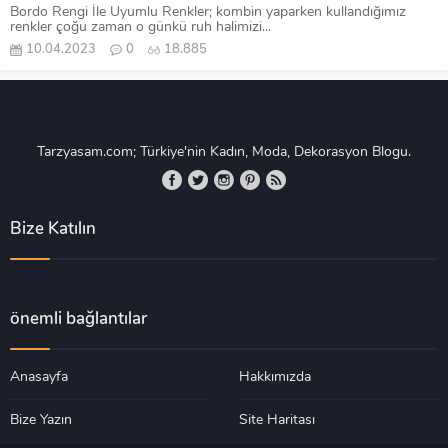
Bordo Rengi İle Uyumlu Renkler; kombin yaparken kullandığımız
renkler çoğu zaman o günkü ruh halimizi...
10.04.2023
0
18.885
Tarzyasam.com; Türkiye'nin Kadın, Moda, Dekorasyon Blogu.
Bize Katılın
önemli bağlantılar
Anasayfa
Hakkımızda
Bize Yazın
Site Haritası