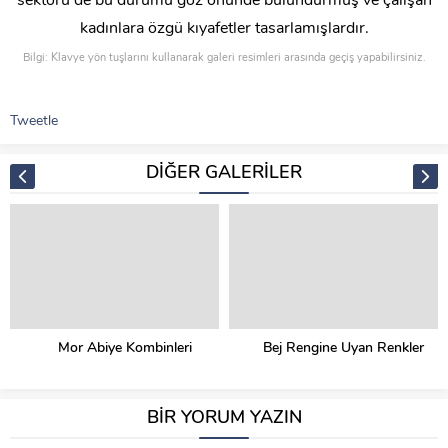
sektörü de bu durumu göz önünde bulundurmuş ve çalışan
kadınlara özgü kıyafetler tasarlamışlardır.
Bilgi: Klavye yön tuşlarını kullanarak galeri resimleri arasında geçiş yapabilirsiniz.
Tweetle
DİĞER GALERİLER
Mor Abiye Kombinleri
Bej Rengine Uyan Renkler
BİR YORUM YAZIN