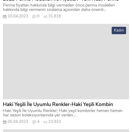
Perma fiyatları hakkında bilgi vermeden önce perma modelleri
hakkında bilgi vermenin sıralama açısından daha önemli...
10.04.2023
0
31.818
Kadın
Haki Yeşili İle Uyumlu Renkler-Haki Yeşili Kombin
Haki Yeşili İle Uyumlu Renkler; Haki yeşil kombinler hemen hemen
her sezon koleksiyonlarında yer verilen...
05.04.2023
4
23.923