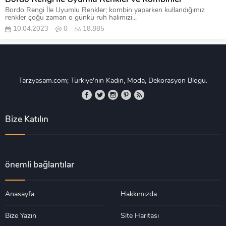
Bordo Rengi İle Uyumlu Renkler; kombin yaparken kullandığımız
renkler çoğu zaman o günkü ruh halimizi...
10.04.2023
0
18.885
Tarzyasam.com; Türkiye'nin Kadın, Moda, Dekorasyon Blogu.
Bize Katılın
önemli bağlantılar
Anasayfa
Hakkımızda
Bize Yazın
Site Haritası