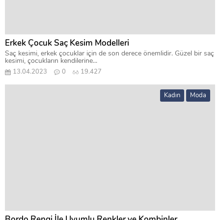
Erkek Çocuk Saç Kesim Modelleri
Saç kesimi, erkek çocuklar için de son derece önemlidir. Güzel bir saç
kesimi, çocukların kendilerine...
13.04.2023
0
19.427
Kadın
Moda
Bordo Rengi İle Uyumlu Renkler ve Kombinler