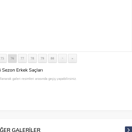
75
76
77
78
79
80
»
>
i Sezon Erkek Saçları
llanarak galeri resimleri arasında geçiş yapabilirsiniz.
İĞER GALERİLER