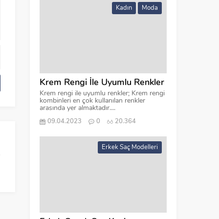
Kadın
Moda
Krem Rengi İle Uyumlu Renkler
Krem rengi ile uyumlu renkler; Krem rengi
kombinleri en çok kullanılan renkler
arasında yer almaktadır....
09.04.2023
0
20.364
Erkek Saç Modelleri