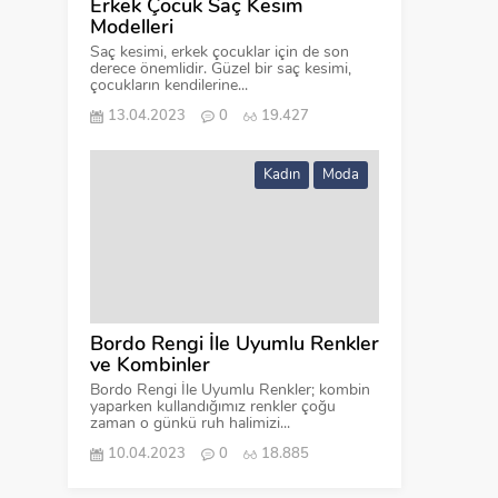
Erkek Çocuk Saç Kesim
Modelleri
Saç kesimi, erkek çocuklar için de son
derece önemlidir. Güzel bir saç kesimi,
çocukların kendilerine...
13.04.2023
0
19.427
Kadın
Moda
Bordo Rengi İle Uyumlu Renkler
ve Kombinler
Bordo Rengi İle Uyumlu Renkler; kombin
yaparken kullandığımız renkler çoğu
zaman o günkü ruh halimizi...
10.04.2023
0
18.885