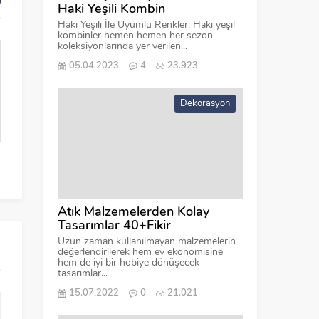
Haki Yeşili Kombin
Haki Yeşili İle Uyumlu Renkler; Haki yeşil
kombinler hemen hemen her sezon
koleksiyonlarında yer verilen...
05.04.2023
4
23.923
Dekorasyon
Siyah Spor Ayakkabının Üstüne Ne
Kahverengi Pantol
Giyilir?
Renk Ayakkabı Gi
Atık Malzemelerden Kolay
Tasarımlar 40+Fikir
Uzun zaman kullanılmayan malzemelerin
değerlendirilerek hem ev ekonomisine
hem de iyi bir hobiye dönüşecek
tasarımlar...
15.07.2022
0
21.021