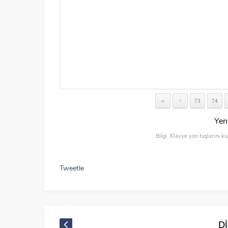
«
73
74
<
Yen
Bilgi: Klavye yön tuşlarını ku
Tweetle
D